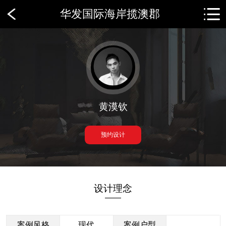
华发国际海岸揽澳郡
黄漠钦
预约设计
设计理念
——
案例风格
现代
案例户型